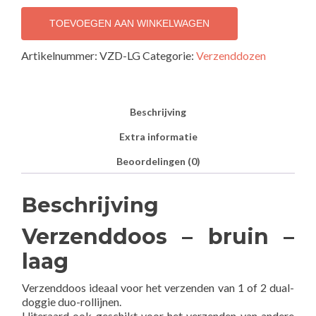
-
bruin
TOEVOEGEN AAN WINKELWAGEN
-
laag
Artikelnummer:
VZD-LG
Categorie:
Verzenddozen
aantal
Beschrijving
Extra informatie
Beoordelingen (0)
Beschrijving
Verzenddoos – bruin –
laag
Verzenddoos ideaal voor het verzenden van 1 of 2 dual-
doggie duo-rollijnen.
Uiteraard ook geschikt voor het verzenden van andere