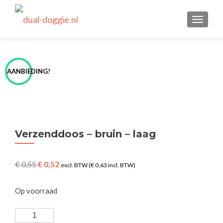
WISSEL
AANBIEDING!
Verzenddoos – bruin – laag
Original
Current
€
0,55
€
0,52
excl. BTW (
€
0,63
incl. BTW)
price
price
was:
is:
Op voorraad
€ 0,55.
€ 0,52.
Verzenddoos