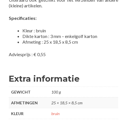
(kleine) artikelen.
Specificaties:
Kleur : bruin
Dikte karton : 3 mm – enkelgolf karton
Afmeting : 25 x 18,5 x 8,5 cm
Adviesprijs : € 0,55
Extra informatie
GEWICHT
100 g
AFMETINGEN
25 × 18,5 × 8,5 cm
KLEUR
bruin