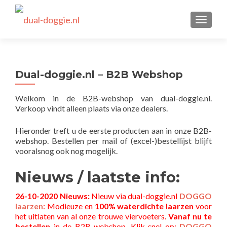
TOGGLE
Dual-doggie.nl – B2B Webshop
Welkom in de B2B-webshop van dual-doggie.nl.
Verkoop vindt alleen plaats via onze dealers.
Hieronder treft u de eerste producten aan in onze B2B-
webshop. Bestellen per mail of (excel-)bestellijst blijft
vooralsnog ook nog mogelijk.
Nieuws / laatste info:
26-10-2020 Nieuws:
Nieuw via dual-doggie.nl
DOGGO
laarzen
: Modieuze en
100% waterdichte
laarzen
voor
het uitlaten van al onze trouwe viervoeters.
Vanaf nu te
bestellen
in de B2B webshop. Klik snel op:
DOGGO