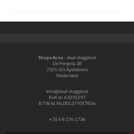
Shops4you
- dual-doggie.nl
De Pergola 38
7325 GG Apeldoorn
Nederland
info@dual-doggie.nl
KvK nr. 63292297
BTW id. NL001377057B56
+31 6 8 176 1736