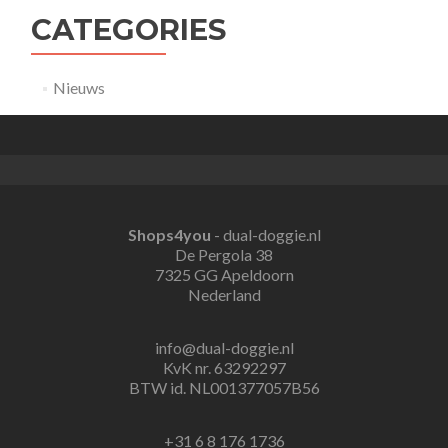
CATEGORIES
Nieuws
Shops4you
- dual-doggie.nl
De Pergola 38
7325 GG Apeldoorn
Nederland
info@dual-doggie.nl
KvK nr. 63292297
BTW id. NL001377057B56
+31 6 8 176 1736