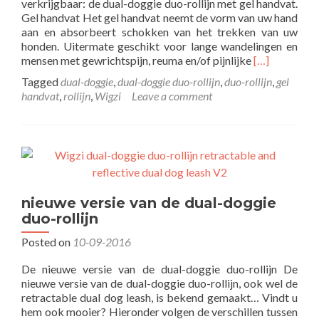
verkrijgbaar: de dual-doggie duo-rollijn met gel handvat.
Gel handvat Het gel handvat neemt de vorm van uw hand
aan en absorbeert schokken van het trekken van uw
honden. Uitermate geschikt voor lange wandelingen en
Read
mensen met gewrichtspijn, reuma en/of pijnlijke
[…]
more
Tagged
dual-doggie
,
dual-doggie duo-rollijn
,
duo-rollijn
,
gel
about
handvat
,
rollijn
,
Wigzi
Leave a comment
Dual-
doggie
duo-
rollijn
met
gel
handvat
nieuwe versie van de dual-doggie
–
NIEUW!
duo-rollijn
Posted on
10-09-2016
De nieuwe versie van de dual-doggie duo-rollijn De
nieuwe versie van de dual-doggie duo-rollijn, ook wel de
retractable dual dog leash, is bekend gemaakt… Vindt u
hem ook mooier? Hieronder volgen de verschillen tussen