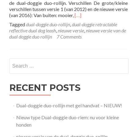
de dual-doggie duo-rollijn. Verschillen De grote/kleine
verschillen tussen versie 1 (van 2012) en de nieuwe versie
Read
(van 2016): Van buiten: mooier,
[…]
more
Tagged
dual-doggie duo-rollijn
,
dual-doggie retractable
about
reflective dual dog leash
,
nieuwe versie
,
nieuwe versie van de
nieuwe
dual doggie duo rollijn
7 Comments
versie
van
de
dual-
Search
doggie
for:
duo-
rollijn
RECENT POSTS
Dual-doggie duo-rollijn met gel handvat – NIEUW!
Nieuw type Dual-doggie duo-riem: nu voor kleine
honden
nieuwe versie van de dual-doggie duo-rollijn