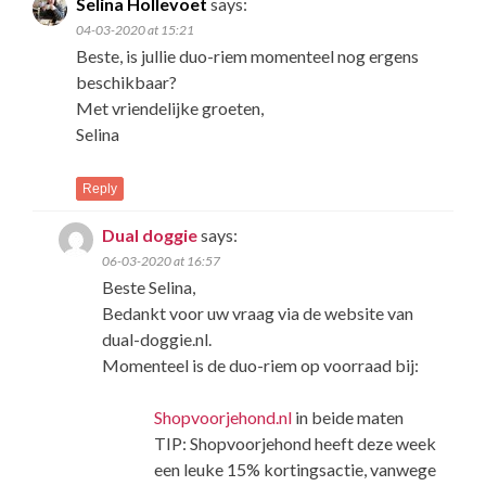
Selina Hollevoet
says:
04-03-2020 at 15:21
Beste, is jullie duo-riem momenteel nog ergens
beschikbaar?
Met vriendelijke groeten,
Selina
Reply
Dual doggie
says:
06-03-2020 at 16:57
Beste Selina,
Bedankt voor uw vraag via de website van
dual-doggie.nl.
Momenteel is de duo-riem op voorraad bij:
Shopvoorjehond.nl
in beide maten
TIP: Shopvoorjehond heeft deze week
een leuke 15% kortingsactie, vanwege