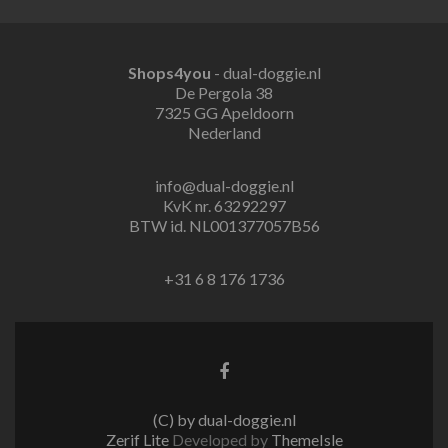
Shops4you
- dual-doggie.nl
De Pergola 38
7325 GG Apeldoorn
Nederland
info@dual-doggie.nl
KvK nr. 63292297
BTW id. NL001377057B56
+31 6 8 176 1736
Facebook
link
(C) by dual-doggie.nl
Zerif Lite
Developed by
ThemeIsle