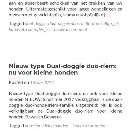
aan en absorbeert schokken van het trekken van uw
honden. Uitermate geschikt voor lange wandelingen en
Read
mensen met gewrichtspijn, reuma en/of pijnlijke
[…]
more
Tagged
dual-doggie
,
dual-doggie duo-rollijn
,
duo-rollijn
,
gel
about
handvat
,
rollijn
,
Wigzi
Leave a comment
Dual-
doggie
duo-
rollijn
met
gel
Nieuw type Dual-doggie duo-riem:
handvat
nu voor kleine honden
–
NIEUW!
Posted on
13-05-2017
Nieuw type Dual-doggie duo-riem: nu ook voor kleine
honden NIEUW: Sinds mei 2017 verkrijgbaar is de dual-
doggie duo-hondenriem-familie uitgebreid: Nu is ook
verkrijgbaar de Dual-doggie duo-riem voor kleine
honden. Bewaren Bewaren
Tagged
duo riem kleine honden
Leave a comment