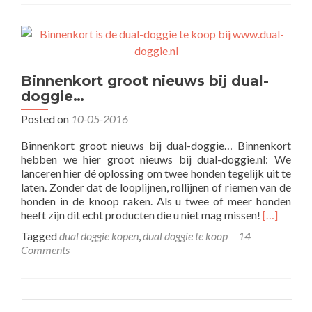
de
dual-
doggie
duo-
rollijn
Binnenkort groot nieuws bij dual-
doggie…
Posted on
10-05-2016
Binnenkort groot nieuws bij dual-doggie… Binnenkort
hebben we hier groot nieuws bij dual-doggie.nl: We
lanceren hier dé oplossing om twee honden tegelijk uit te
laten. Zonder dat de looplijnen, rollijnen of riemen van de
honden in de knoop raken. Als u twee of meer honden
Read
heeft zijn dit echt producten die u niet mag missen!
[…]
more
Tagged
dual doggie kopen
,
dual doggie te koop
14
about
Comments
Binnenkor
groot
nieuws
bij
Search
dual-