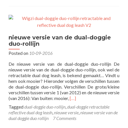
nieuwe versie van de dual-doggie
duo-rollijn
Posted on
10-09-2016
De nieuwe versie van de dual-doggie duo-rollijn De
nieuwe versie van de dual-doggie duo-rollijn, ook wel de
retractable dual dog leash, is bekend gemaakt… Vindt u
hem ook mooier? Hieronder volgen de verschillen tussen
de dual-doggie duo-rollijn. Verschillen De grote/kleine
verschillen tussen versie 1 (van 2012) en de nieuwe versie
Read
(van 2016): Van buiten: mooier,
[…]
more
Tagged
dual-doggie duo-rollijn
,
dual-doggie retractable
about
reflective dual dog leash
,
nieuwe versie
,
nieuwe versie van de
nieuwe
dual doggie duo rollijn
7 Comments
versie
van