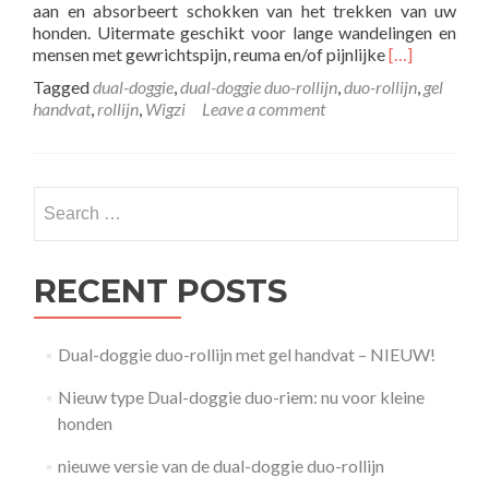
aan en absorbeert schokken van het trekken van uw
honden. Uitermate geschikt voor lange wandelingen en
Read
mensen met gewrichtspijn, reuma en/of pijnlijke
[…]
more
Tagged
dual-doggie
,
dual-doggie duo-rollijn
,
duo-rollijn
,
gel
about
handvat
,
rollijn
,
Wigzi
Leave a comment
Dual-
doggie
duo-
rollijn
Search
met
for:
gel
handvat
–
RECENT POSTS
NIEUW!
Dual-doggie duo-rollijn met gel handvat – NIEUW!
Nieuw type Dual-doggie duo-riem: nu voor kleine
honden
nieuwe versie van de dual-doggie duo-rollijn