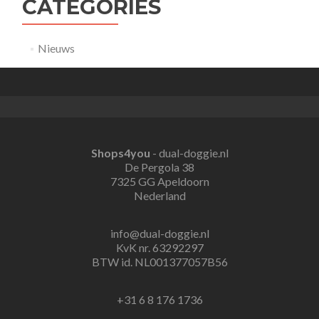
CATEGORIES
Nieuws
Shops4you
- dual-doggie.nl
De Pergola 38
7325 GG Apeldoorn
Nederland
info@dual-doggie.nl
KvK nr. 63292297
BTW id. NL001377057B56
+31 6 8 176 1736