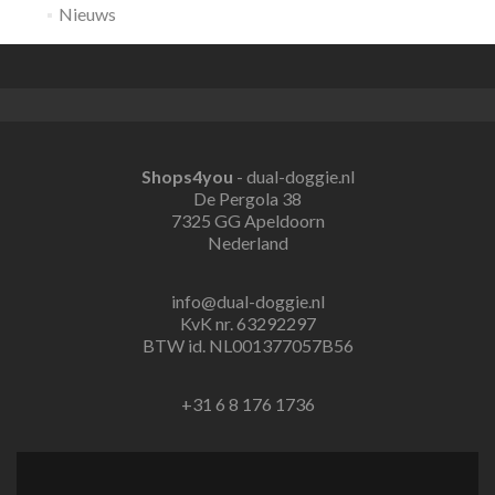
Nieuws
Shops4you
- dual-doggie.nl
De Pergola 38
7325 GG Apeldoorn
Nederland
info@dual-doggie.nl
KvK nr. 63292297
BTW id. NL001377057B56
+31 6 8 176 1736