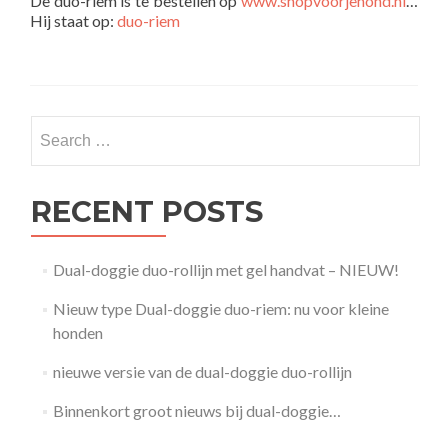
De duo-riem is te bestellen op
www.shopvoorjehond.nl
…
Hij staat op:
duo-riem
Search
for:
RECENT POSTS
Dual-doggie duo-rollijn met gel handvat – NIEUW!
Nieuw type Dual-doggie duo-riem: nu voor kleine
honden
nieuwe versie van de dual-doggie duo-rollijn
Binnenkort groot nieuws bij dual-doggie…