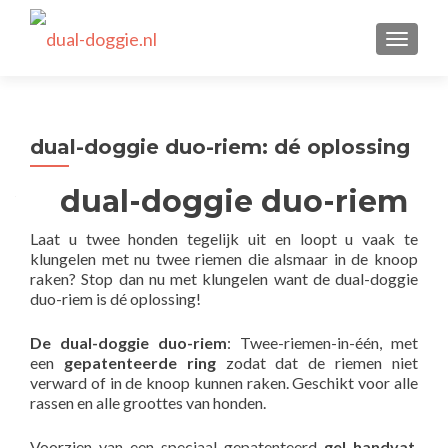
TOGGLE
dual-doggie duo-riem: dé oplossing
dual-doggie duo-riem
Laat u twee honden tegelijk uit en loopt u vaak te
klungelen met nu twee riemen die alsmaar in de knoop
raken? Stop dan nu met klungelen want de dual-doggie
duo-riem is dé oplossing!
De dual-doggie duo-riem
: Twee-riemen-in-één, met
een
gepatenteerde ring
zodat dat de riemen niet
verward of in de knoop kunnen raken. Geschikt voor alle
rassen en alle groottes van honden.
Voorzien van een speciaal gepatenteerd
gel handvat
.